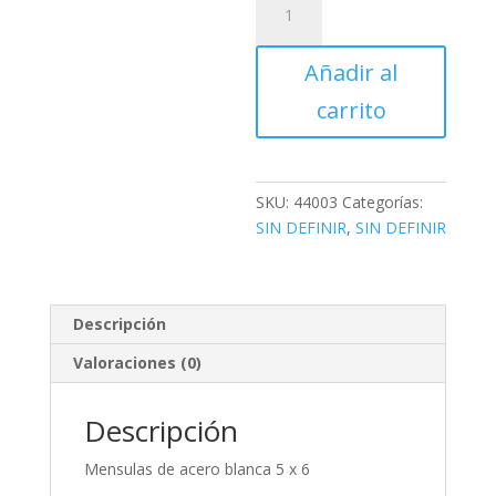
de
acero
Añadir al
blanca
5
carrito
x
6
cantidad
SKU:
44003
Categorías:
SIN DEFINIR
,
SIN DEFINIR
Descripción
Valoraciones (0)
Descripción
Mensulas de acero blanca 5 x 6