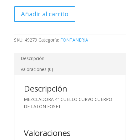
MEZCLADORA
Añadir al carrito
4"
CUELLO
CURVO
CUERPO
SKU:
49279
Categoría:
FONTANERIA
DE
LATON
Descripción
FOSET
cantidad
Valoraciones (0)
Descripción
MEZCLADORA 4″ CUELLO CURVO CUERPO
DE LATON FOSET
Valoraciones