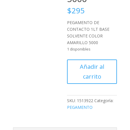
$
295
PEGAMENTO DE
CONTACTO 1LT BASE
SOLVENTE COLOR
AMARILLO 5000
1 disponibles
PEGAMENTO
Añadir al
DE
carrito
CONTACTO
1LT
BASE
SOLVENTE
SKU:
1513922
Categoría:
COLOR
PEGAMENTO
AMARILLO
5000
cantidad