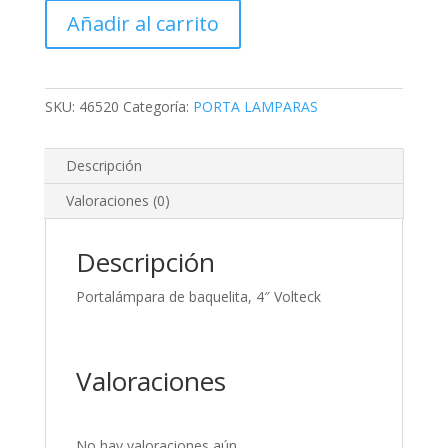
baquelita,
Añadir al carrito
4"
Volteck
cantidad
SKU:
46520
Categoría:
PORTA LAMPARAS
Descripción
Valoraciones (0)
Descripción
Portalámpara de baquelita, 4″ Volteck
Valoraciones
No hay valoraciones aún.