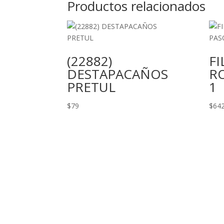
Productos relacionados
(22882)
FI
DESTAPACAÑOS
R
PRETUL
1
$
79
$
64