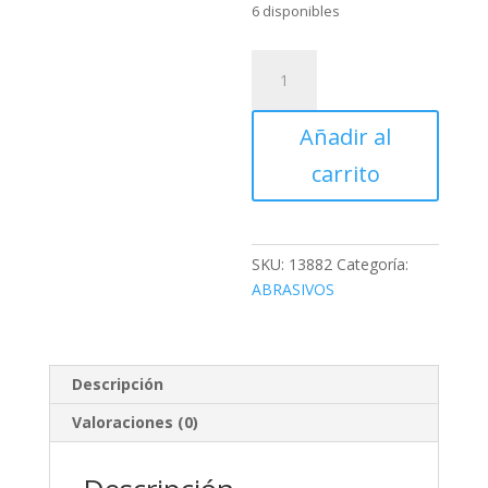
6 disponibles
REPUESTO
DE
RODILLO
Añadir al
9"
3/8,
carrito
TRUPER
cantidad
SKU:
13882
Categoría:
ABRASIVOS
Descripción
Valoraciones (0)