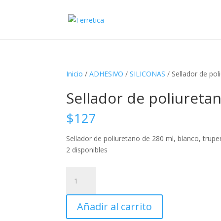
Inicio
/
ADHESIVO
/
SILICONAS
/ Sellador de pol
Sellador de poliureta
$
127
Sellador de poliuretano de 280 ml, blanco, trupe
2 disponibles
Sellador
de
poliuretano
Añadir al carrito
de
280