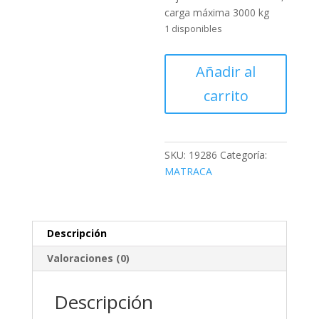
carga máxima 3000 kg
1 disponibles
Sujetadores
Añadir al
con
carrito
matraca,
carga
máxima
3000
SKU:
19286
Categoría:
kg
MATRACA
cantidad
Descripción
Valoraciones (0)
Descripción