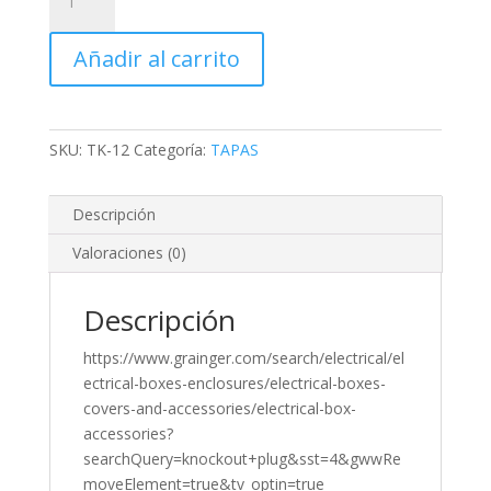
de
orificio
Añadir al carrito
a
presión
Knockout
de
SKU:
TK-12
Categoría:
TAPAS
1/2"
cantidad
Descripción
Valoraciones (0)
Descripción
https://www.grainger.com/search/electrical/el
ectrical-boxes-enclosures/electrical-boxes-
covers-and-accessories/electrical-box-
accessories?
searchQuery=knockout+plug&sst=4&gwwRe
moveElement=true&tv_optin=true