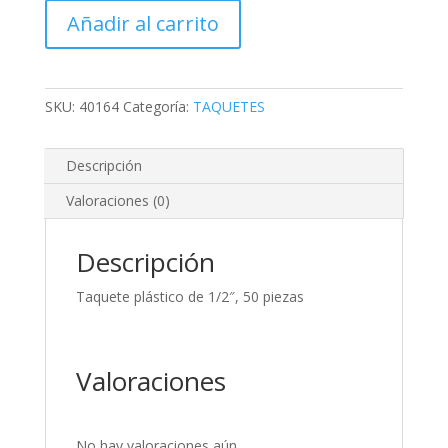
de
Añadir al carrito
1/2",
50
piezas
cantidad
SKU:
40164
Categoría:
TAQUETES
Descripción
Valoraciones (0)
Descripción
Taquete plástico de 1/2″, 50 piezas
Valoraciones
No hay valoraciones aún.