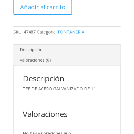
ACERO
Añadir al carrito
GALVANIZADO
DE
1"
cantidad
SKU:
47487
Categoría:
FONTANERIA
Descripción
Valoraciones (0)
Descripción
TEE DE ACERO GALVANIZADO DE 1″
Valoraciones
No hay valoraciones aún.