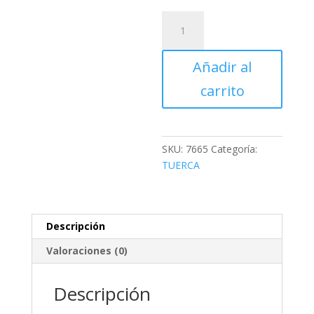
TUERCA
CONICA
M12
Añadir al
X
1.25
carrito
HEX
19MM
cantidad
SKU:
7665
Categoría:
TUERCA
Descripción
Valoraciones (0)
Descripción