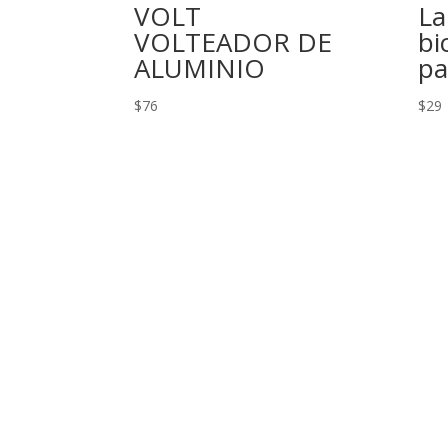
VOLT
La
VOLTEADOR DE
bi
ALUMINIO
pa
$
76
$
29