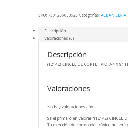
3/4
X
SKU:
7501206633526
Categorías:
ALBAÑILERIA
8"
TRUPER
cantidad
Descripción
Valoraciones (0)
Descripción
(12142) CINCEL DE CORTE FRIO 3/4 X 8″ 
Valoraciones
No hay valoraciones aún.
Sé el primero en valorar “(12142) CINCEL
Tu dirección de correo electrónico no será 