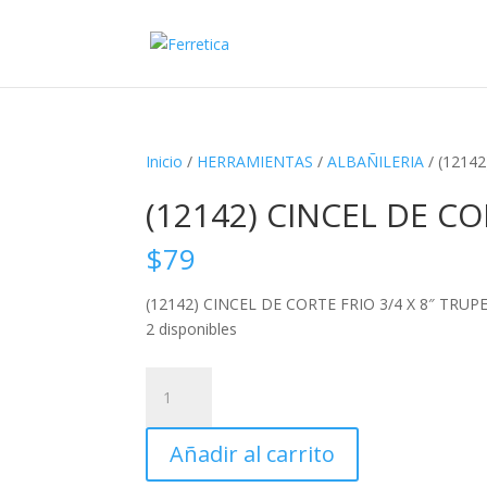
Inicio
/
HERRAMIENTAS
/
ALBAÑILERIA
/ (1214
(12142) CINCEL DE CO
$
79
(12142) CINCEL DE CORTE FRIO 3/4 X 8″ TRUP
2 disponibles
(12142)
CINCEL
DE
Añadir al carrito
CORTE
FRIO