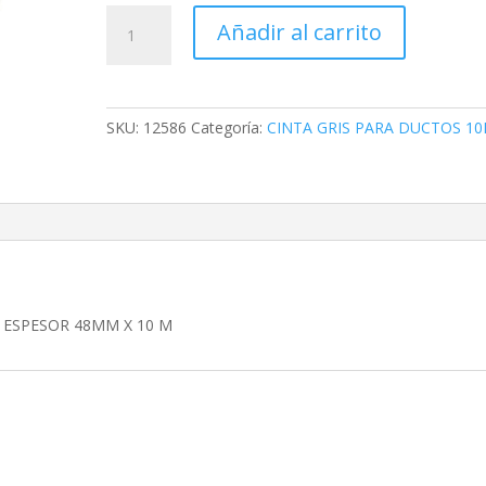
(
Añadir al carrito
12586)
CINTA
PARA
POLIDUCTO
SKU:
12586
Categoría:
CINTA GRIS PARA DUCTOS 1
0.19MM
ESPESOR
48MM
X
10
M
cantidad
M ESPESOR 48MM X 10 M