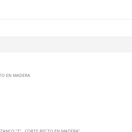
ECTO EN MADERA
ETA ZANCO “T” , CORTE RECTO EN MADERA”