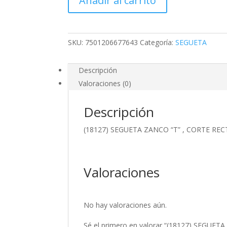
Añadir al carrito
"T"
,
CORTE
RECTO
SKU:
7501206677643
Categoría:
SEGUETA
EN
MADERA
cantidad
Descripción
Valoraciones (0)
Descripción
(18127) SEGUETA ZANCO “T” , CORTE R
Valoraciones
No hay valoraciones aún.
Sé el primero en valorar “(18127) SEGU