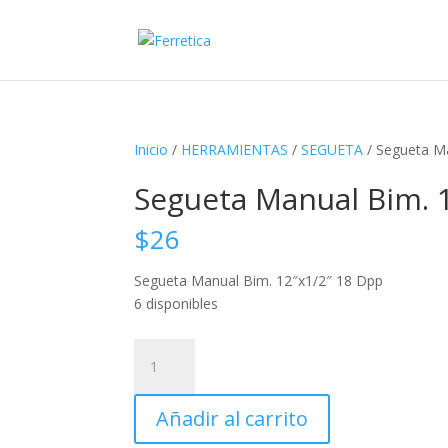
Inicio
/
HERRAMIENTAS
/
SEGUETA
/ Segueta M
Segueta Manual Bim. 
$
26
Segueta Manual Bim. 12″x1/2″ 18 Dpp
6 disponibles
Segueta
Manual
Bim.
Añadir al carrito
12"x1/2"
18