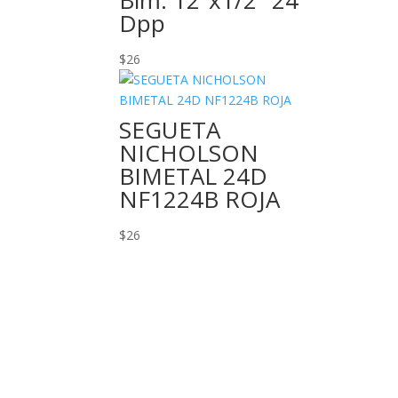
Bim. 12″x1/2″ 24
Dpp
$
26
SEGUETA
NICHOLSON
BIMETAL 24D
NF1224B ROJA
$
26