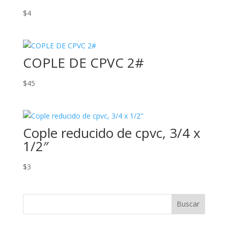
$
4
COPLE DE CPVC 2#
$
45
Cople reducido de cpvc, 3/4 x
1/2″
$
3