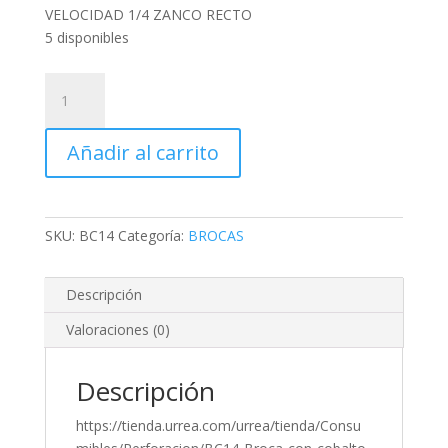
VELOCIDAD 1/4 ZANCO RECTO
5 disponibles
BROCA
CON
COBALTO
Añadir al carrito
DE
ACERO
DE
ALTA
SKU:
BC14
Categoría:
BROCAS
VELOCIDAD
1/4
ZANCO
Descripción
RECTO
Valoraciones (0)
cantidad
Descripción
https://tienda.urrea.com/urrea/tienda/Consu