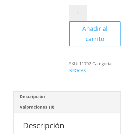
Broca
para
vidrio
Añadir al
y
azulejo
carrito
de
1/4
cantidad
SKU:
11702
Categoría:
BROCAS
Descripción
Valoraciones (0)
Descripción