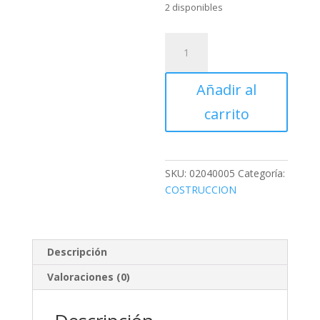
2 disponibles
CAL
CALIDRA
PIRACAL
Añadir al
BULTO
DE
carrito
25
KILOS
cantidad
SKU:
02040005
Categoría:
COSTRUCCION
Descripción
Valoraciones (0)