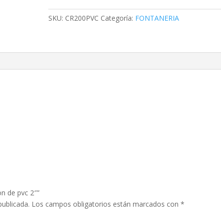
de
pvc
SKU:
CR200PVC
Categoría:
FONTANERIA
2"
cantidad
on de pvc 2″”
publicada.
Los campos obligatorios están marcados con
*