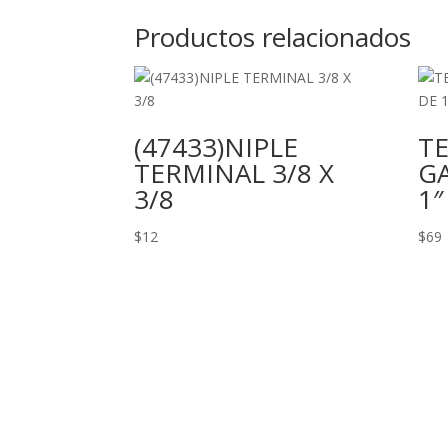
Productos relacionados
(47433)NIPLE
T
TERMINAL 3/8 X
G
3/8
1″
$
12
$
69