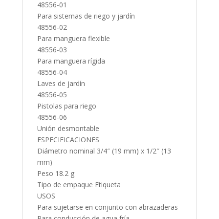
48556-01
Para sistemas de riego y jardín
48556-02
Para manguera flexible
48556-03
Para manguera rígida
48556-04
Laves de jardín
48556-05
Pistolas para riego
48556-06
Unión desmontable
ESPECIFICACIONES
Diámetro nominal 3/4″ (19 mm) x 1/2″ (13
mm)
Peso 18.2 g
Tipo de empaque Etiqueta
USOS
Para sujetarse en conjunto con abrazaderas
Para conducción de agua fría