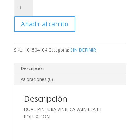
DOAL
PINTURA
VINILICA
Añadir al carrito
VAINILLA
LT
ROLUX
DOAL
SKU:
101504104
Categoría:
SIN DEFINIR
cantidad
Descripción
Valoraciones (0)
Descripción
DOAL PINTURA VINILICA VAINILLA LT
ROLUX DOAL