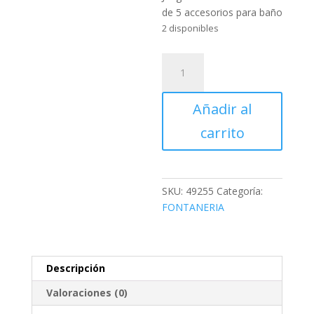
de 5 accesorios para baño
2 disponibles
Juego
de
acero
Añadir al
inoxidable
de
carrito
5
accesorios
para
baño
SKU:
49255
Categoría:
cantidad
FONTANERIA
Descripción
Valoraciones (0)