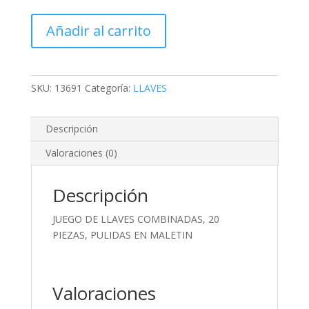
JUEGO
Añadir al carrito
DE
LLAVES
COMBINADAS,
20
SKU:
13691
Categoría:
LLAVES
PIEZAS,
PULIDAS
Descripción
EN
MALETIN
Valoraciones (0)
cantidad
Descripción
JUEGO DE LLAVES COMBINADAS, 20
PIEZAS, PULIDAS EN MALETIN
Valoraciones