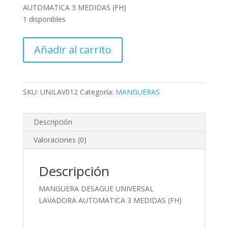
AUTOMATICA 3 MEDIDAS (FH)
1 disponibles
MANGUERA
Añadir al carrito
DESAGUE
UNIVERSAL
LAVADORA
AUTOMATICA
SKU:
UNILAV012
Categoría:
MANGUERAS
3
MEDIDAS
Descripción
(FH)
cantidad
Valoraciones (0)
Descripción
MANGUERA DESAGUE UNIVERSAL
LAVADORA AUTOMATICA 3 MEDIDAS (FH)