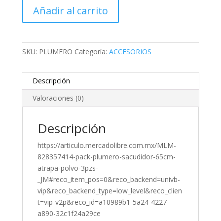
Añadir al carrito
ATRAPA
POLVO
cantidad
SKU:
PLUMERO
Categoría:
ACCESORIOS
Descripción
Valoraciones (0)
Descripción
https://articulo.mercadolibre.com.mx/MLM-
828357414-pack-plumero-sacudidor-65cm-
atrapa-polvo-3pzs-
_JM#reco_item_pos=0&reco_backend=univb-
vip&reco_backend_type=low_level&reco_clien
t=vip-v2p&reco_id=a10989b1-5a24-4227-
a890-32c1f24a29ce