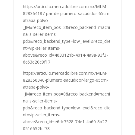
https://articulo.mercadolibre.com.mx/MLM-
828364187-par-de-plumero-sacudidor-65cm-
atrapa-polvo-
_JM#reco_item_pos=2&reco_backend=machi
nalis-seller-items-
pdp&reco_backend_type=low_level&reco_clie
nt=vip-seller_items-
above&reco_id=4633121b-4014-4a9a-93f3-
6c63d20c9f17
https://articulo.mercadolibre.com.mx/MLM-
828356340-plumero-sacudidor-largo-65cm-
atrapa-polvo-
_JM#reco_item_pos=0&reco_backend=machi
nalis-seller-items-
pdp&reco_backend_type=low_level&reco_clie
nt=vip-seller_items-
above&reco_id=e6dc7528-74e1-4b60-8b27-
0516652fcf78