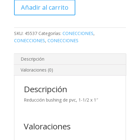
de
Añadir al carrito
pvc,
1-
1/2
x
SKU:
45537
Categorías:
CONECCIONES
,
1"
CONECCIONES
,
CONECCIONES
cantidad
Descripción
Valoraciones (0)
Descripción
Reducción bushing de pvc, 1-1/2 x 1″
Valoraciones