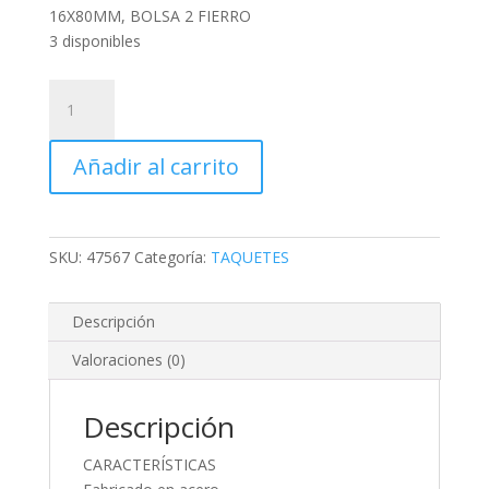
16X80MM, BOLSA 2 FIERRO
3 disponibles
TAQUETE
EXPANSIVO
CON
Añadir al carrito
ARMELLA
ABIERTA,
16X80MM,
BOLSA
SKU:
47567
Categoría:
TAQUETES
2
FIERRO
cantidad
Descripción
Valoraciones (0)
Descripción
CARACTERÍSTICAS