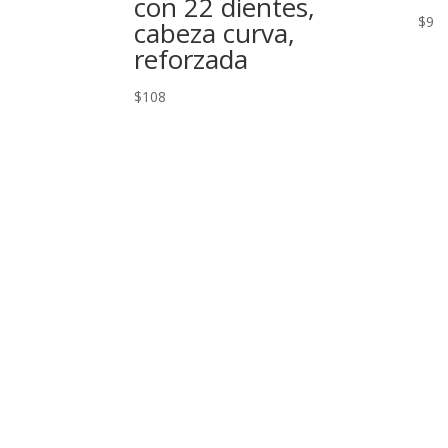
con 22 dientes,
$
9
cabeza curva,
reforzada
$
108