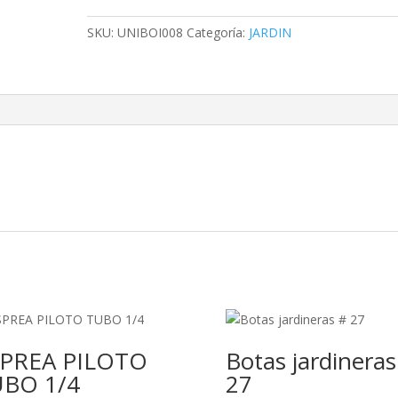
BUTANO
cantidad
SKU:
UNIBOI008
Categoría:
JARDIN
SPREA PILOTO
Botas jardineras
BO 1/4
27