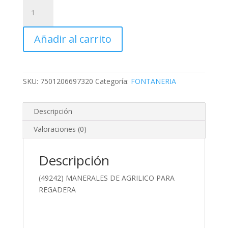
(49242)
MANERALES
DE
Añadir al carrito
AGRILICO
PARA
REGADERA
cantidad
SKU:
7501206697320
Categoría:
FONTANERIA
Descripción
Valoraciones (0)
Descripción
(49242) MANERALES DE AGRILICO PARA
REGADERA