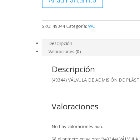
Añadir al carrito
ADMISIÓN
DE
PLÁSTICO
PARA
SKU:
49344
Categoría:
WC
TANQUE
DE
INODORO
Descripción
CON
Valoraciones (0)
FLOTADOR
cantidad
Descripción
(49344) VÁLVULA DE ADMISIÓN DE PLÁ
Valoraciones
No hay valoraciones aún.
Sé el primero en valorar “(49344) VÁL