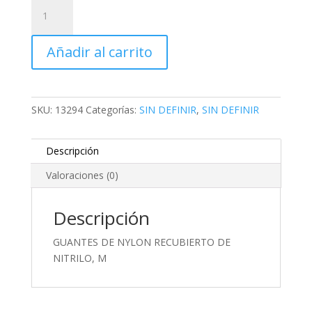
GUANTES
DE
NYLON
Añadir al carrito
RECUBIERTO
DE
NITRILO,
M
SKU:
13294
Categorías:
SIN DEFINIR
,
SIN DEFINIR
cantidad
Descripción
Valoraciones (0)
Descripción
GUANTES DE NYLON RECUBIERTO DE
NITRILO, M