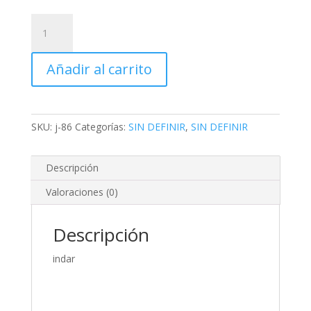
Lija
De
Esmeril
Añadir al carrito
9"x11"
Grano
80
Metal
SKU:
j-86
Categorías:
SIN DEFINIR
,
SIN DEFINIR
No
Ferroso-
pasta-
Descripción
plastico
Valoraciones (0)
cantidad
Descripción
indar