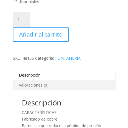
12 disponibles
TUBO
DE
COBRE
Añadir al carrito
FLEXIBLE,
1/4",
ROLLO
DE
SKU:
48155
Categoría:
FONTANERIA
15
METROS
cantidad
Descripción
Valoraciones (0)
Descripción
CARACTERÍSTICAS
Fabricado de cobre
Pared lisa que reduce la pérdida de presión